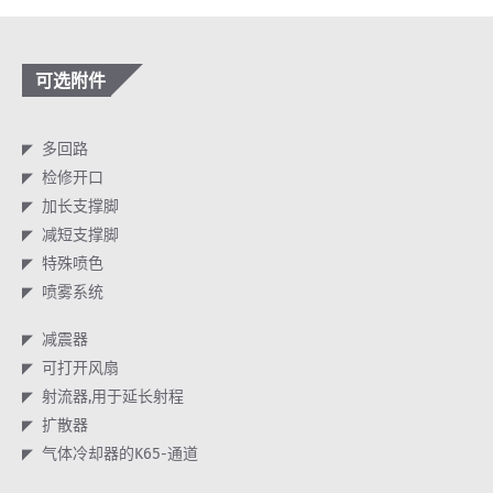
可选附件
多回路
检修开口
加长支撑脚
减短支撑脚
特殊喷色
喷雾系统
减震器
可打开风扇
射流器,用于延长射程
扩散器
气体冷却器的K65-通道