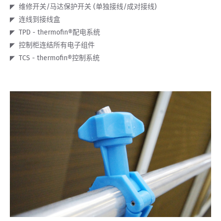
维修开关/马达保护开关 (单独接线/成对接线)
连线到接线盒
TPD - thermofin®配电系统
控制柜连结所有电子组件
TCS - thermofin®控制系统