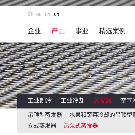
DE
EN
CN
企业
产品
事业
精选案例
工业制冷
工业冷却
蒸发器
空气
吊顶型蒸发器
水果和蔬菜冷却的吊顶型
立式蒸发器
热泵式蒸发器