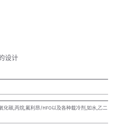
的设计
氧化碳,丙烷,氟利昂/HFO以及各种载冷剂,如水,乙二