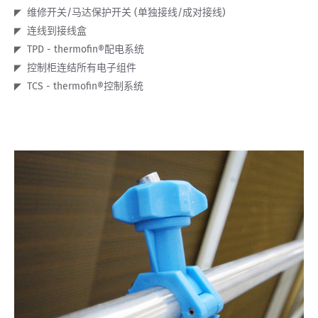
维修开关/马达保护开关 (单独接线/成对接线)
连线到接线盒
TPD - thermofin®配电系统
控制柜连结所有电子组件
TCS - thermofin®控制系统