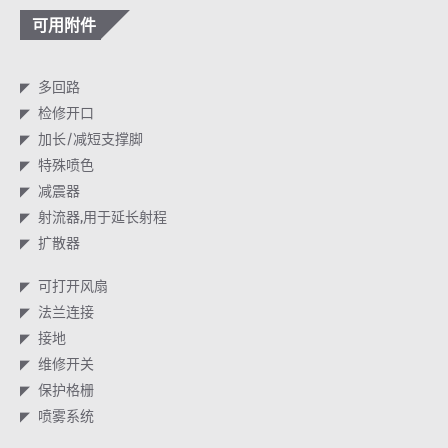
可用附件
多回路
检修开口
加长/减短支撑脚
特殊喷色
减震器
射流器,用于延长射程
扩散器
可打开风扇
法兰连接
接地
维修开关
保护格栅
喷雾系统