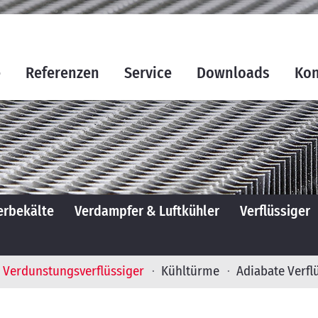
e
Referenzen
Service
Downloads
Kon
rbekälte
Verdampfer & Luftkühler
Verflüssiger
Verdunstungsverflüssiger
Kühltürme
Adiabate Verfl