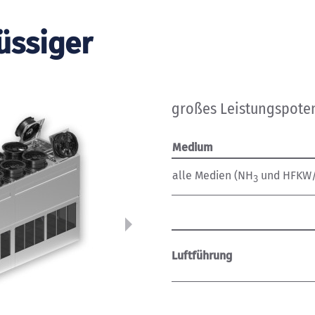
üssiger
großes Leistungspote
Medium
alle Medien (NH
und HFKW
3
Luftführung