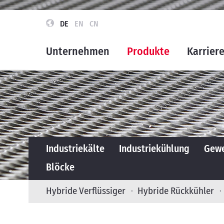
DE
EN
CN
Unternehmen
Produkte
Karrier
Industriekälte
Industriekühlung
Gewe
Blöcke
Hybride Verflüssiger
Hybride Rückkühler